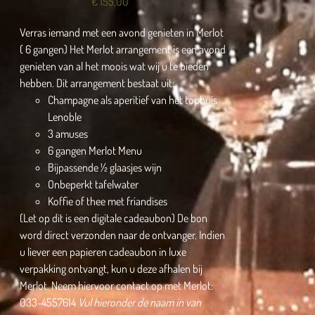
€
155,00
Verras iemand met een avond genieten in Merlot
( 6 gangen) Het Merlot arrangement is een avond
genieten van al het moois wat wij u te bieden
hebben. Dit arrangement bestaat uit:
Champagne als aperitief van het tophuis
Lenoble
3 amuses
6 gangen Merlot Menu
Bijpassende ½ glaasjes wijn
Onbeperkt tafelwater
Koffie of thee met friandises
(Let op dit is een digitale cadeaubon) De bon
word direct verzonden naar de ontvanger. Indien
u liever een papieren cadeaubon in luxe
verpakking ontvangt, kun u deze afhalen bij
Merlot. Neem hiervoor contact op met Merlot:
033-4557614
Vul hieronder de naam in van