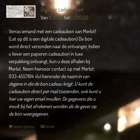
Digitale cadeau bon
Van
€
20,00
tot
€
200,00
Verras iemand met een cadeaubon van Merlot!
(Let op dit is een digitale cadeaubon) De bon
word direct verzonden naar de ontvanger. Indien
u liever een papieren cadeaubon in luxe
verpakking ontvangt, kun u deze afhalen bij
Merlot. Neem hiervoor contact op met Merlot:
033-4557614
Vul hieronder de naam in van
degene in die de bon cadeau krijgt.
U kunt de
cadeaubon direct per mail toezenden, ook kunt u
hier uw eigen email invullen.
De gegevens die u
invult bij het afrekenen worden als de gever op
de bon weergegeven.
Select Options
Details