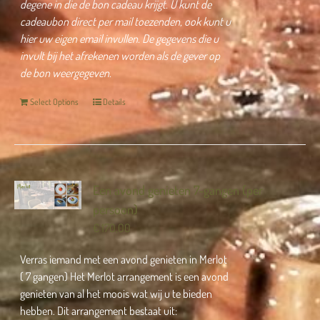
degene in die de bon cadeau krijgt.
U kunt de
cadeaubon direct per mail toezenden, ook kunt u
hier uw eigen email invullen.
De gegevens die u
invult bij het afrekenen worden als de gever op
de bon weergegeven.
Select Options
Details
Een avond genieten 7-gangen (per
persoon)
€
170,00
Verras iemand met een avond genieten in Merlot
( 7 gangen) Het Merlot arrangement is een avond
genieten van al het moois wat wij u te bieden
hebben. Dit arrangement bestaat uit: