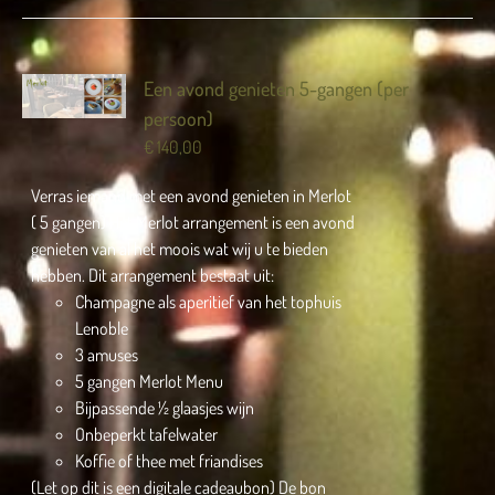
Een avond genieten 5-gangen (per
persoon)
€
140,00
Verras iemand met een avond genieten in Merlot
( 5 gangen) Het Merlot arrangement is een avond
genieten van al het moois wat wij u te bieden
hebben. Dit arrangement bestaat uit:
Champagne als aperitief van het tophuis
Lenoble
3 amuses
5 gangen Merlot Menu
Bijpassende ½ glaasjes wijn
Onbeperkt tafelwater
Koffie of thee met friandises
(Let op dit is een digitale cadeaubon) De bon