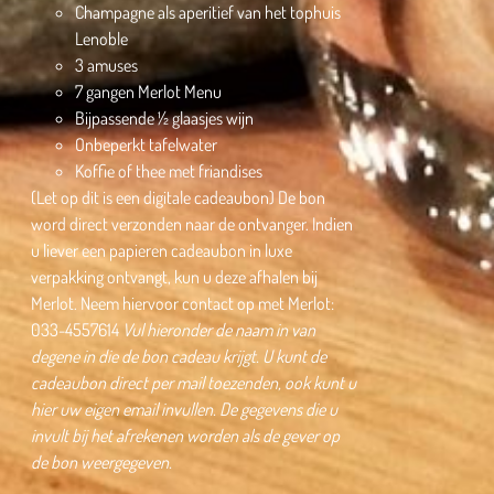
Champagne als aperitief van het tophuis
Lenoble
3 amuses
7 gangen Merlot Menu
Bijpassende ½ glaasjes wijn
Onbeperkt tafelwater
Koffie of thee met friandises
(Let op dit is een digitale cadeaubon) De bon
word direct verzonden naar de ontvanger. Indien
u liever een papieren cadeaubon in luxe
verpakking ontvangt, kun u deze afhalen bij
Merlot. Neem hiervoor contact op met Merlot:
033-4557614
Vul hieronder de naam in van
degene in die de bon cadeau krijgt.
U kunt de
cadeaubon direct per mail toezenden, ook kunt u
hier uw eigen email invullen.
De gegevens die u
invult bij het afrekenen worden als de gever op
de bon weergegeven.