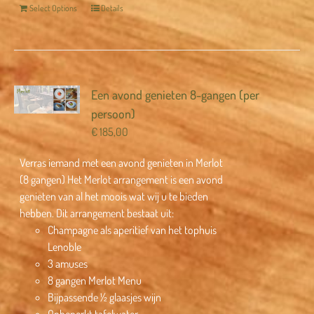
Select Options
Details
Een avond genieten 8-gangen (per
persoon)
€
185,00
Verras iemand met een avond genieten in Merlot
(8 gangen) Het Merlot arrangement is een avond
genieten van al het moois wat wij u te bieden
hebben. Dit arrangement bestaat uit:
Champagne als aperitief van het tophuis
Lenoble
3 amuses
8 gangen Merlot Menu
Bijpassende ½ glaasjes wijn