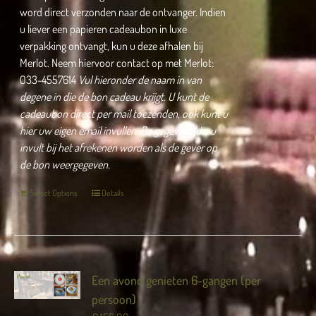
word direct verzonden naar de ontvanger. Indien
u liever een papieren cadeaubon in luxe
verpakking ontvangt, kun u deze afhalen bij
Merlot. Neem hiervoor contact op met Merlot:
033-4557614
Vul hieronder de naam in van
degene in die de bon cadeau krijgt.
U kunt de
cadeaubon direct per mail toezenden, ook kunt u
hier uw eigen email invullen.
De gegevens die u
invult bij het afrekenen worden als de gever op
de bon weergegeven.
Select Options
Details
Een avond genieten 6-gangen (per
persoon)