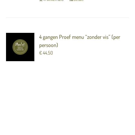
4 gangen Proef menu “zonder vis” (per
persoon)
€
44,50
Paté / witlof / uiencompote
---
Tomaat / avocado / meloen
---
Bavette / aardpeer / ingelegde ui / doperwt