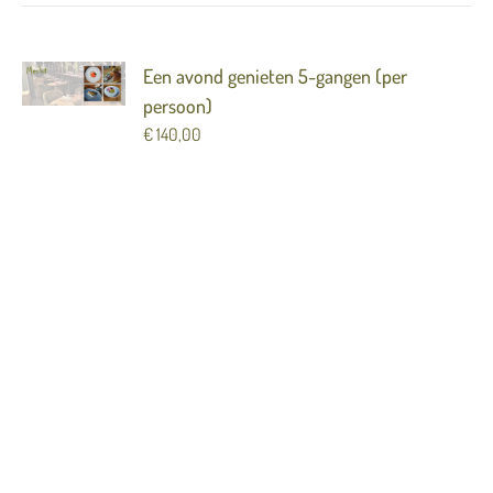
Een avond genieten 5-gangen (per
persoon)
€
140,00
Verras iemand met een avond genieten in Merlot
( 5 gangen) Het Merlot arrangement is een avond
genieten van al het moois wat wij u te bieden
hebben. Dit arrangement bestaat uit:
Champagne als aperitief van het tophuis
Lenoble
3 amuses
5 gangen Merlot Menu
Bijpassende ½ glaasjes wijn
Onbeperkt tafelwater
Koffie of thee met friandises
(Let op dit is een digitale cadeaubon) De bon