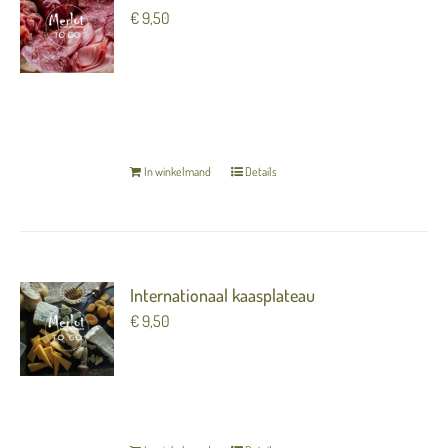
€
9,50
5 mooie hammen en worsten met gemarineerde
olijven (per persoon)
TERUG NAAR OVERZICHT
In winkelmand
Details
Internationaal kaasplateau
€
9,50
5 soorten kaas met kletzenbrood en stroop (per
persoon)
TERUG NAAR OVERZICHT