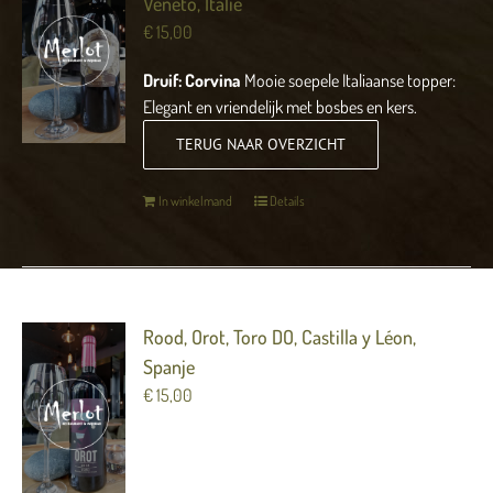
Veneto, Italië
€
15,00
Druif: Corvina
Mooie soepele Italiaanse topper:
Elegant en vriendelijk met bosbes en kers.
TERUG NAAR OVERZICHT
In winkelmand
Details
Rood, Orot, Toro DO, Castilla y Léon,
Spanje
€
15,00
Druif: Tinta de Toro Krachtige wijn met veel rijp
zwart fruit, specerijen, rijpe tannines en vanille.