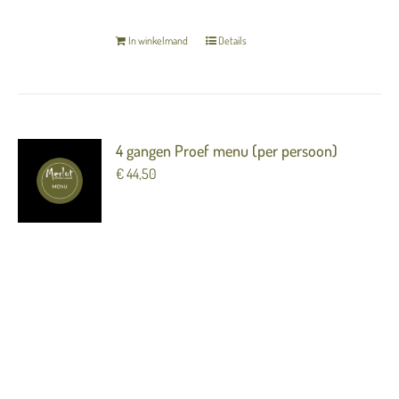
In winkelmand
Details
4 gangen Proef menu (per persoon)
€
44,50
Dorade / passiefruit / baharat
---
Tomaat / avocado / meloen
---
Bavette / aardpeer / ingelegde ui / doperwt