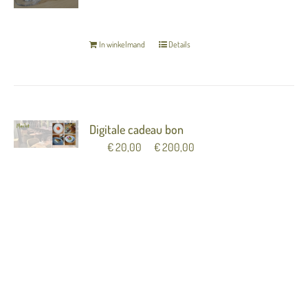
TERUG NAAR OVERZICHT
In winkelmand
Details
Digitale cadeau bon
Van
€
20,00
tot
€
200,00
Verras iemand met een cadeaubon van Merlot!
(Let op dit is een digitale cadeaubon) De bon
word direct verzonden naar de ontvanger. Indien
u liever een papieren cadeaubon in luxe
verpakking ontvangt, kun u deze afhalen bij
Merlot. Neem hiervoor contact op met Merlot:
033-4557614
Vul hieronder de naam in van
degene in die de bon cadeau krijgt.
U kunt de