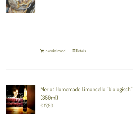
Geweldig mooie zuurdesem bol met
“gekarameliseerde boter” (Let op: het brood
moet bij u thuis nog kort bereid worden in de
oven)
TERUG NAAR OVERZICHT
In winkelmand
Details
Merlot Homemade Limoncello “biologisch”
(350ml)
€
17,50
(Let op: de Limoncello is maar beperkt op
voorraad. Wees er snel bij want op = op!)
TERUG NAAR OVERZICHT