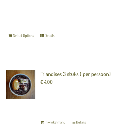
cadeaubon direct per mail toezenden, ook kunt u
hier uw eigen email invullen.
De gegevens die u
invult bij het afrekenen worden als de gever op
de bon weergegeven.
Select Options
Details
Friandises 3 stuks ( per persoon)
€
4,00
Heerlijke huisgemaakte zoetigheden voor bij
de koffie!
TERUG NAAR OVERZICHT
In winkelmand
Details