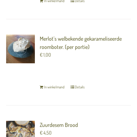
In winkelmand
Details
Merlot’s welbekende gekarameliseerde
roomboter. (per portie)
€
1,00
TERUG NAAR OVERZICHT
In winkelmand
Details
Zuurdesem Brood
€
4,50