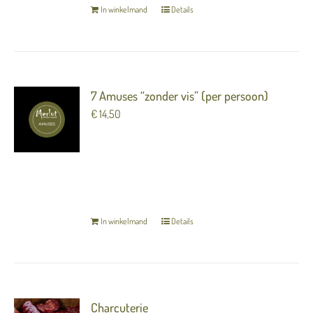
In winkelmand
Details
7 Amuses “zonder vis” (per persoon)
€
14,50
7 heerlijke luxe hapjes (amuses) om van te
genieten voorafgaand aan het diner.
TERUG NAAR OVERZICHT
In winkelmand
Details
Charcuterie