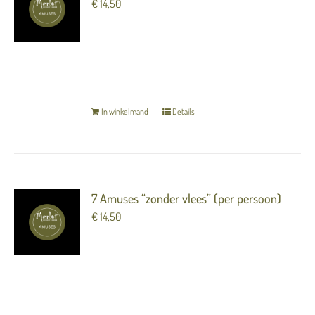
€
14,50
7 heerlijke luxe hapjes (amuses) om van te
genieten voorafgaand aan het diner.
TERUG NAAR OVERZICHT
In winkelmand
Details
7 Amuses “zonder vlees” (per persoon)
€
14,50
7 heerlijke luxe hapjes (amuses) om van te
genieten voorafgaand aan het diner.
TERUG NAAR OVERZICHT