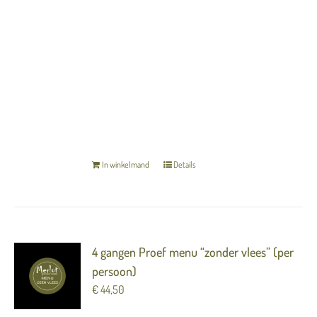
---
Cassis / witte chocolade / olijf
Het menu is inclusief zuurdesembrood en
gekarameliseerde boter.
TERUG NAAR OVERZICHT
In winkelmand
Details
4 gangen Proef menu “zonder vlees” (per
persoon)
€
44,50