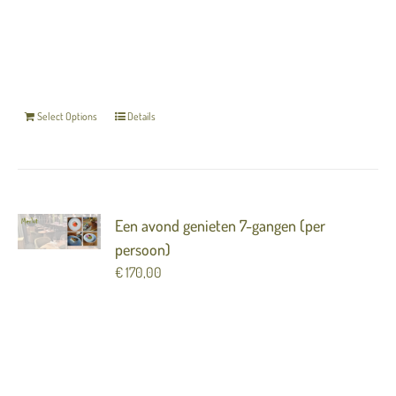
cadeaubon direct per mail toezenden, ook kunt u
hier uw eigen email invullen.
De gegevens die u
invult bij het afrekenen worden als de gever op
de bon weergegeven.
Select Options
Details
Een avond genieten 7-gangen (per
persoon)
€
170,00
Verras iemand met een avond genieten in Merlot
( 7 gangen) Het Merlot arrangement is een avond
genieten van al het moois wat wij u te bieden
hebben. Dit arrangement bestaat uit: