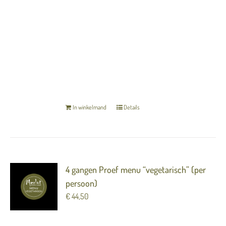
---
Cassis / witte chocolade / olijf
Het menu is inclusief zuurdesembrood en
gekarameliseerde boter.
TERUG NAAR OVERZICHT
In winkelmand
Details
4 gangen Proef menu “vegetarisch” (per
persoon)
€
44,50