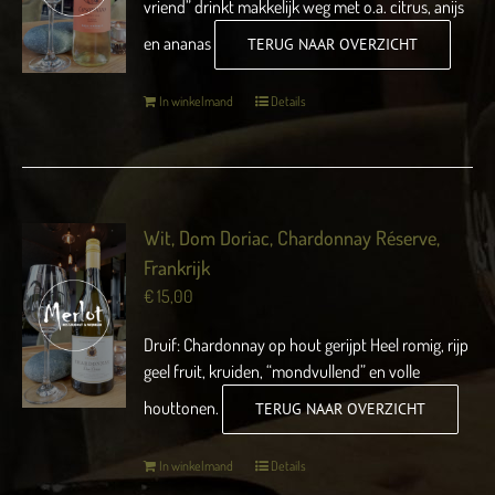
vriend” drinkt makkelijk weg met o.a. citrus, anijs
en ananas
TERUG NAAR OVERZICHT
In winkelmand
Details
Wit, Dom Doriac, Chardonnay Réserve,
Frankrijk
€
15,00
Druif: Chardonnay op hout gerijpt Heel romig, rijp
geel fruit, kruiden, “mondvullend” en volle
houttonen.
TERUG NAAR OVERZICHT
In winkelmand
Details