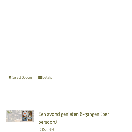
word direct verzonden naar de ontvanger. Indien
u liever een papieren cadeaubon in luxe
verpakking ontvangt, kun u deze afhalen bij
Merlot. Neem hiervoor contact op met Merlot:
033-4557614
Vul hieronder de naam in van
degene in die de bon cadeau krijgt.
U kunt de
cadeaubon direct per mail toezenden, ook kunt u
hier uw eigen email invullen.
De gegevens die u
invult bij het afrekenen worden als de gever op
de bon weergegeven.
Select Options
Details
Een avond genieten 6-gangen (per
persoon)
€
155,00