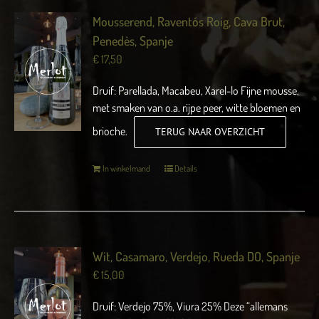
Mousserend, Raventós Roig, Cava Brut,
Penedès, Spanje
€
17,50
Druif: Parellada, Macabeu, Xarel-lo Fijne mousse,
met smaken van o.a. rijpe peer, witte bloemen en
brioche.
TERUG NAAR OVERZICHT
In winkelmand
Details
Wit, Casamaro, Verdejo, Rueda DO, Spanje
€
15,00
Druif: Verdejo 75%, Viura 25% Deze “allemans