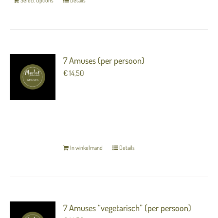
Select Options
Details
7 Amuses (per persoon)
€
14,50
7 heerlijke luxe hapjes (amuses) om van te
genieten voorafgaand aan het diner.
TERUG NAAR OVERZICHT
In winkelmand
Details
7 Amuses “vegetarisch” (per persoon)