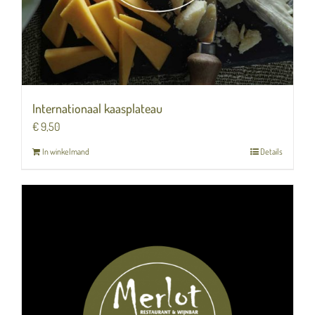
Internationaal kaasplateau
€
9,50
In winkelmand
Details