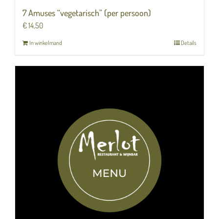
7 Amuses “vegetarisch” (per persoon)
€
14,50
In winkelmand
Details