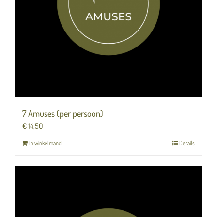
7 Amuses (per persoon)
€
14,50
In winkelmand
Details