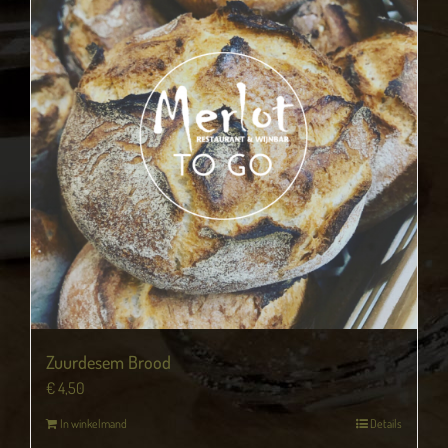
Zuurdesem Brood
€
4,50
In winkelmand
Details