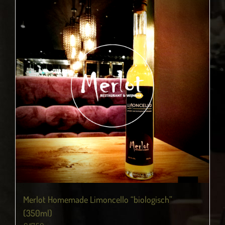
Merlot Homemade Limoncello “biologisch”
(350ml)