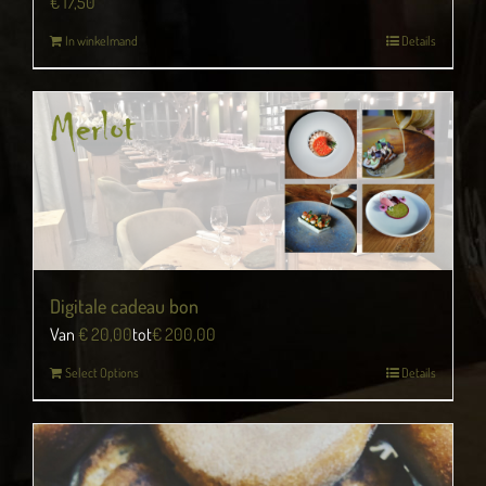
€
17,50
In winkelmand
Details
Digitale cadeau bon
Van
€
20,00
tot
€
200,00
Select Options
Details