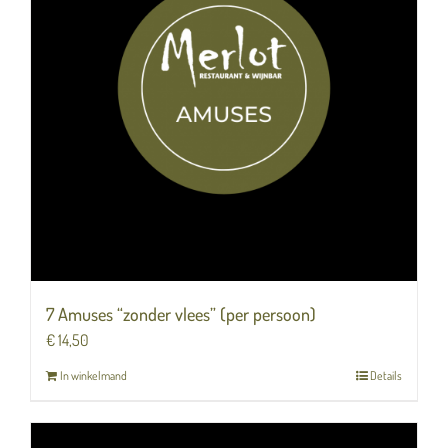
7 Amuses “zonder vlees” (per persoon)
€
14,50
In winkelmand
Details