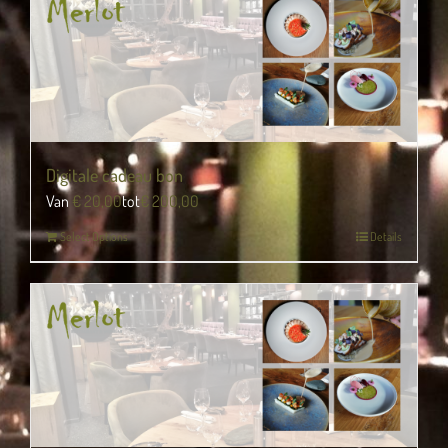
Digitale cadeau bon
Van
€
20,00
tot
€
200,00
Select Options
Details