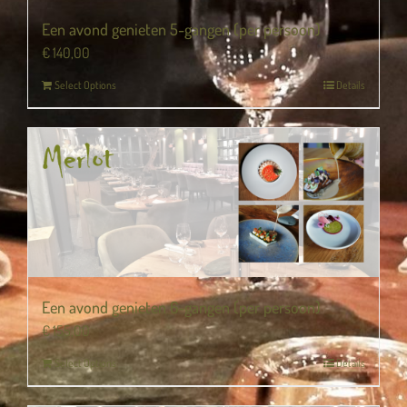
Een avond genieten 5-gangen (per persoon)
€
140,00
Select Options
Details
Een avond genieten 6-gangen (per persoon)
€
155,00
Select Options
Details