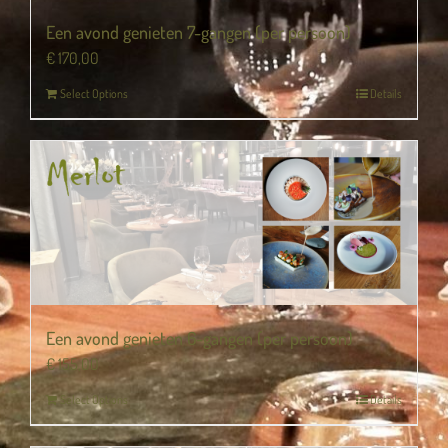
Een avond genieten 7-gangen (per persoon)
€
170,00
Select Options
Details
Een avond genieten 6-gangen (per persoon)
€
155,00
Select Options
Details