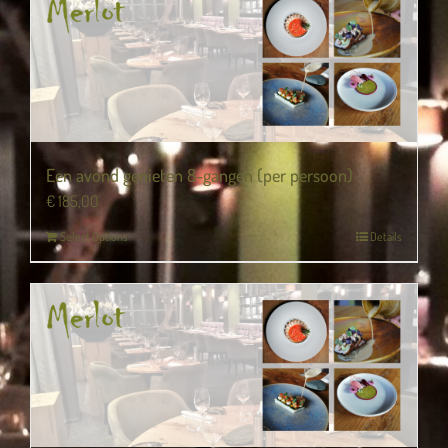
Een avond genieten 8-gangen (per persoon)
€
185,00
Select Options
Details