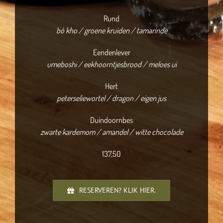
Rund
bò kho / groene kruiden / tamarinde
Eendenlever
umeboshi / eekhoorntjesbrood / meloes ui
Hert
peterseliewortel / dragon / eigen jus
Duindoornbes
zwarte kardemom / amandel / witte chocolade
137,50
RESERVEREN? KLIK HIER.