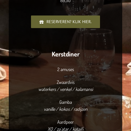
89,50
RESERVEREN? KLIK HIER.
Kerstdiner
2 amuses
Zwaardvis
waterkers / venkel / kalamansi
Gamba
vanille / kokos / radijzen
Aardpeer
XO / za’atar / kataifi