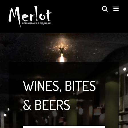
Ga
naar
inhoud
WINES, BITES
& BEERS