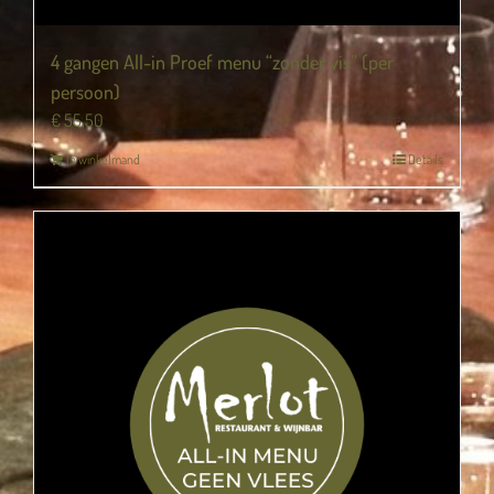
4 gangen All-in Proef menu “zonder vis” (per
persoon)
€
55,50
In winkelmand
Details