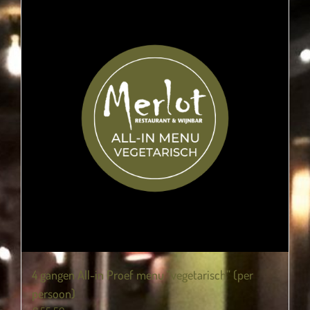
4 gangen All-in Proef menu “vegetarisch” (per
persoon)