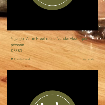
4 gangen All-in Proef menu “zonder vlees” (per
persoon)
€
55,50
In winkelmand
Details