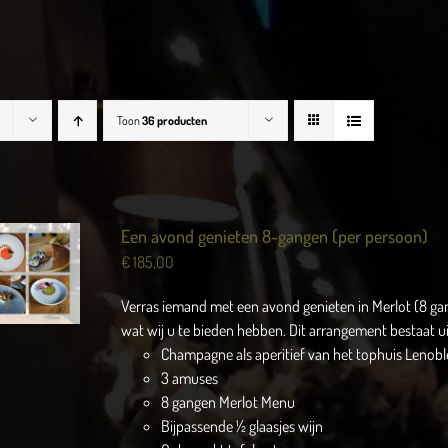
Toon
36 producten
Een avond genieten 8-gangen (per persoon)
€
185,00
Verras iemand met een avond genieten in Merlot (8 ga
wat wij u te bieden hebben. Dit arrangement bestaat ui
Champagne als aperitief van het tophuis Lenobl
3 amuses
8 gangen Merlot Menu
Bijpassende ½ glaasjes wijn