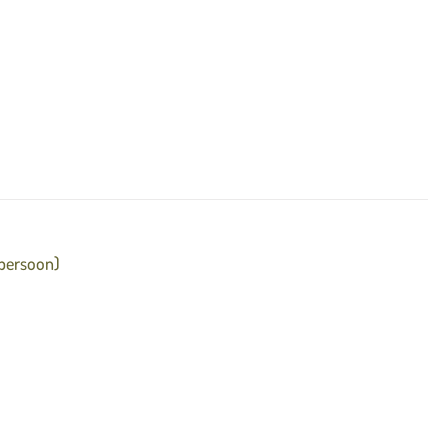
Friandises
meliseerde boter.
TERUG NAAR OVERZICHT
 persoon)
7 amuses
---
lderij / nori / amandel