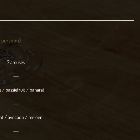
r persoon)
7 amuses
---
 / passiefruit / baharat
---
t / avocado / meloen
---