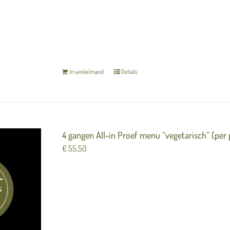
Het menu is inclusief zuurdesembrood en gekara
In winkelmand
Details
4 gangen All-in Proef menu “vegetarisch” (per
€
55,50
Knolse