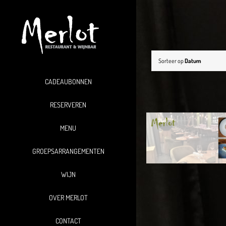
Ga
naar
inhoud
Sorteer op
Datum
CADEAUBONNEN
RESERVEREN
MENU
GROEPSARRANGEMENTEN
WIJN
OVER MERLOT
CONTACT