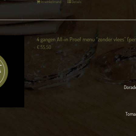
In winkelmand
Details
4 gangen All-in Proef menu “zonder vlees” (pe
€
55,50
Dorade
Tomaa