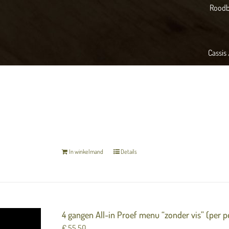
Roodba
Cassis 
Het menu is inclusief zuurdesembrood en gekara
In winkelmand
Details
4 gangen All-in Proef menu “zonder vis” (per 
€
55,50