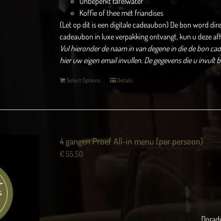
Onbeperkt tafelwater
Koffie of thee met friandises
(Let op dit is een digitale cadeaubon) De bon word dir
cadeaubon in luxe verpakking ontvangt, kun u deze af
Vul hieronder de naam in van degene in die de bon cade
hier uw eigen email invullen.
De gegevens die u invult 
Select Options
Details
4 gangen Proef All-in menu (per persoon)
€
55,50
Dorade