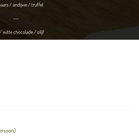
ars / andijvie / truffel
---
/ witte chocolade / olijf
---
Friandises
meliseerde boter.
TERUG NAAR OVERZICHT
persoon)