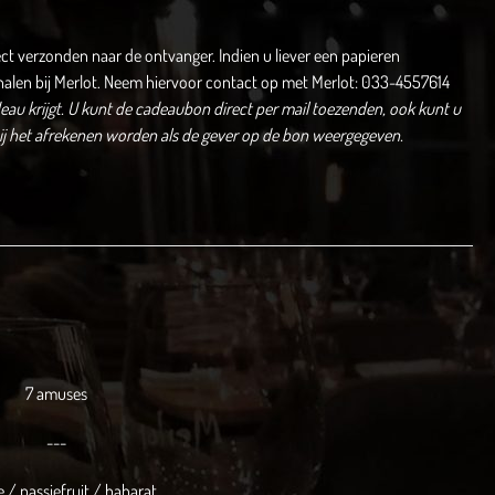
ect verzonden naar de ontvanger. Indien u liever een papieren
halen bij Merlot. Neem hiervoor contact op met Merlot: 033-4557614
au krijgt.
U kunt de cadeaubon direct per mail toezenden, ook kunt u
bij het afrekenen worden als de gever op de bon weergegeven.
7 amuses
---
 / passiefruit / baharat