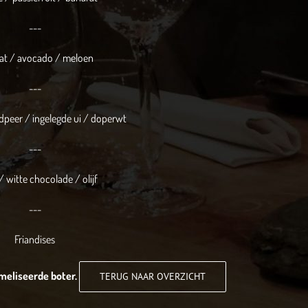
---
t / avocado / meloen
---
dpeer / ingelegde ui / doperwt
---
/ witte chocolade / olijf
---
Friandises
meliseerde boter.
TERUG NAAR OVERZICHT